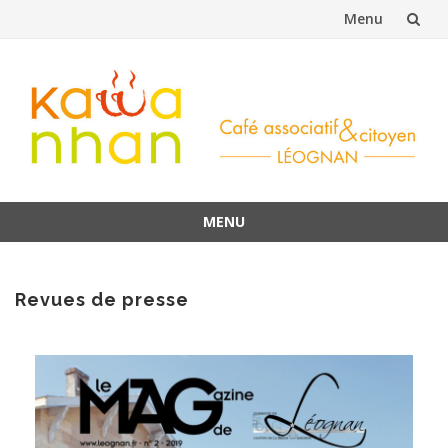
Menu
Aller
au
contenu
MENU
Aller
au
contenu
Revues de presse