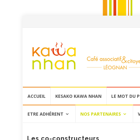
Aller
ACCUEIL
KESAKO KAWA NHAN
LE MOT DU 
au
contenu
ETRE ADHÉRENT
NOS PARTENAIRES
Les co-constructeurs