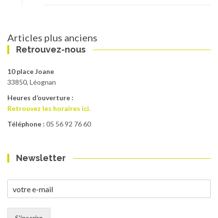
Articles plus anciens
Navigation
Retrouvez-nous
des
articles
10 place Joane
33850, Léognan
Heures d’ouverture :
Retrouvez les horaires ici.
Téléphone :
05 56 92 76 60
Newsletter
S'inscrire