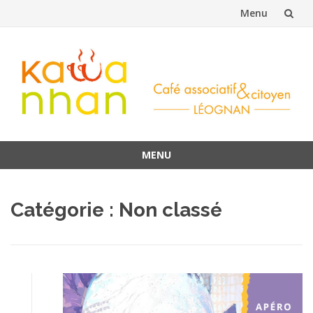
Menu
Aller
au
contenu
MENU
Aller
au
Catégorie : Non classé
contenu